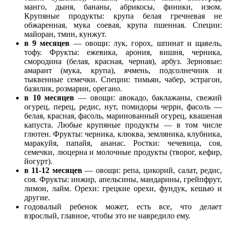
манго, дыня, бананы, абрикосы, финики, изюм.
Крупяные продукты: крупа белая гречневая не
обжаренная, мука соевая, крупа пшенная. Специи:
майоран, тмин, кунжут.
в 9 месяцев
— овощи: лук, горох, шпинат и щавель,
тофу. Фрукты: ежевика, арония, вишня, черника,
смородина (белая, красная, черная), арбуз. Зерновые:
амарант (мука, крупа), ячмень, подсолнечник и
тыквенные семечки. Специи: тимьян, чабер, эстрагон,
базилик, розмарин, орегано.
в 10 месяцев
— овощи: авокадо, баклажаны, свежий
огурец, перец, редис, нут, помидоры черри, фасоль —
белая, красная, фасоль, маринованный огурец, квашеная
капуста. Любые крупяные продукты — в том числе
глютен. Фрукты: черника, клюква, земляника, клубника,
маракуйя, папайя, ананас. Ростки: чечевица, соя,
семечки, люцерна и молочные продукты (творог, кефир,
йогурт).
в 11-12 месяцев
— овощи: репа, цикорий, салат, редис,
соя. Фрукты: инжир, апельсины, мандарины, грейпфрут,
лимон, лайм. Орехи: грецкие орехи, фундук, кешью и
другие.
годовалый ребенок может, есть все, что делает
взрослый, главное, чтобы это не навредило ему.