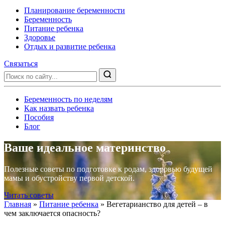
Планирование беременности
Беременность
Питание ребенка
Здоровье
Отдых и развитие ребенка
Связаться
Беременность по неделям
Как назвать ребенка
Пособия
Блог
Ваше идеальное материнство
Полезные советы по подготовке к родам, здоровью будущей
мамы и обустройству первой детской.
Читать советы
Главная
»
Питание ребенка
»
Вегетарианство для детей – в
чем заключается опасность?