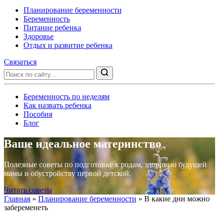
Планирование беременности
Беременность
Питание ребенка
Здоровье
Отдых и развитие ребенка
Связаться
Беременность по неделям
Как назвать ребенка
Пособия
Блог
Ваше идеальное материнство
Полезные советы по подготовке к родам, здоровью будущей
мамы и обустройству первой детской.
Читать советы
Главная
»
Планирование беременности
»
В какие дни можно
забеременеть