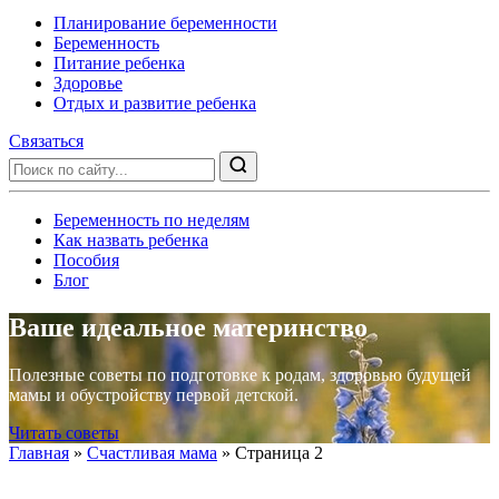
Планирование беременности
Беременность
Питание ребенка
Здоровье
Отдых и развитие ребенка
Связаться
Беременность по неделям
Как назвать ребенка
Пособия
Блог
Ваше идеальное материнство
Полезные советы по подготовке к родам, здоровью будущей
мамы и обустройству первой детской.
Читать советы
Главная
»
Счастливая мама
»
Страница 2