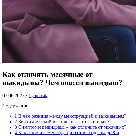
Как отличить месячные от
выкидыша? Чем опасен выкидыш?
05.06.2025
•
Lyamusik
Содержание
1
В чем разница между менструацией и выкидышем?
2
Биохимический выкидыш — что это такое?
3
Симптомы выкидыша – как отличить от месячных?
4
Как отличить менструацию от выкидыша до 8-й