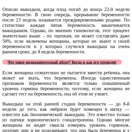
Описан выкидыш, когда плод погиб до конца 22-й недели
беременности. В свою очередь, прерывание беременности
после 23 недель называется преждевременными родами. По
статистике каждая пятая беременность заканчивается
выкидышем. Однако, по мнению гинекологов, этот процент
значительно выше – по оценкам, он может составлять даже
50%. если включены женщины, которые не знают о своей
беременности и у которых случился выкидыш на очень
раннем сроке, до 8 недель беременности.
Что такое медикаментозный аборт? Когда и как его проводят
Если женщина сознательно не пытается завести ребенка, она
может не знать, что беременна. Иногда единственным
признаком беременности является только повышенный
уровень гормона беременности, поэтому, если женщина не
сделает тест на беременность, она об этом не узнает.
Выкидыш на этой ранней стадии беременности — до 8-й
недели до того, как эмбрион будет помещен в матку —
известен как биохимический выкидыш. Это известно только
из оценки хорионического гонадотропина. Однако многие
женщины не видят смысла измерять уровень гормонов,
поэтому они и не подозревают, что она была беременна и у