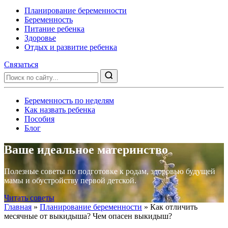
Планирование беременности
Беременность
Питание ребенка
Здоровье
Отдых и развитие ребенка
Связаться
Беременность по неделям
Как назвать ребенка
Пособия
Блог
Ваше идеальное материнство
Полезные советы по подготовке к родам, здоровью будущей
мамы и обустройству первой детской.
Читать советы
Главная
»
Планирование беременности
»
Как отличить
месячные от выкидыша? Чем опасен выкидыш?