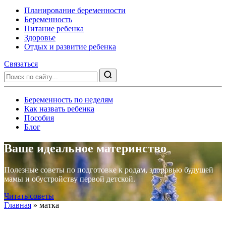
Планирование беременности
Беременность
Питание ребенка
Здоровье
Отдых и развитие ребенка
Связаться
Беременность по неделям
Как назвать ребенка
Пособия
Блог
Ваше идеальное материнство
Полезные советы по подготовке к родам, здоровью будущей
мамы и обустройству первой детской.
Читать советы
Главная
»
матка