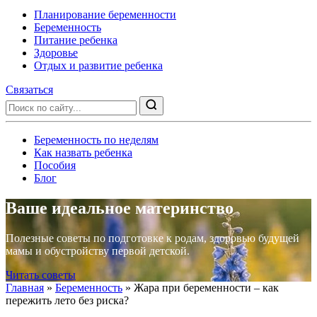
Планирование беременности
Беременность
Питание ребенка
Здоровье
Отдых и развитие ребенка
Связаться
Беременность по неделям
Как назвать ребенка
Пособия
Блог
Ваше идеальное материнство
Полезные советы по подготовке к родам, здоровью будущей
мамы и обустройству первой детской.
Читать советы
Главная
»
Беременность
»
Жара при беременности – как
пережить лето без риска?