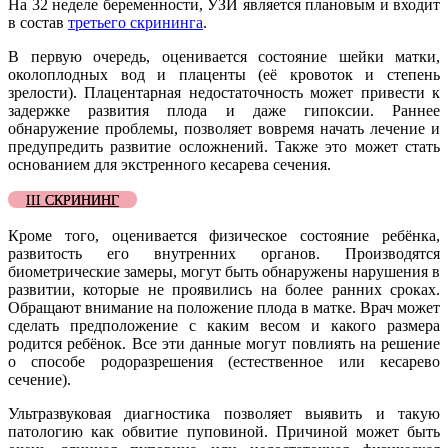
На 32 неделе беременности, УЗИ является плановым и входит
в состав
третьего скрининга
.
В первую очередь, оценивается состояние шейки матки,
околоплодных вод и плаценты (её кровоток и степень
зрелости). Плацентарная недостаточность может привести к
задержке развития плода и даже гипоксии. Раннее
обнаружение проблемы, позволяет вовремя начать лечение и
предупредить развитие осложнений. Также это может стать
основанием для экстренного кесарева сечения.
III СКРИНИНГ
Кроме того, оценивается физическое состояние ребёнка,
развитость его внутренних органов. Производятся
биометрические замеры, могут быть обнаружены нарушения в
развитии, которые не проявились на более ранних сроках.
Обращают внимание на положение плода в матке. Врач может
сделать предположение с каким весом и какого размера
родится ребёнок. Все эти данные могут повлиять на решение
о способе родоразрешения (естественное или кесарево
сечение).
Ультразвуковая диагностика позволяет выявить и такую
патологию как обвитие пуповиной. Причиной может быть