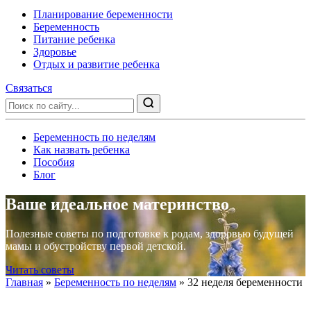
Планирование беременности
Беременность
Питание ребенка
Здоровье
Отдых и развитие ребенка
Связаться
Беременность по неделям
Как назвать ребенка
Пособия
Блог
Ваше идеальное материнство
Полезные советы по подготовке к родам, здоровью будущей
мамы и обустройству первой детской.
Читать советы
Главная
»
Беременность по неделям
»
32 неделя беременности