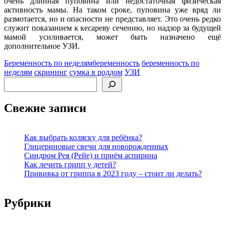
очень длинная пуповина или недостаточная физическая
активность мамы. На таком сроке, пуповина уже вряд ли
размотается, но и опасности не представляет. Это очень редко
служит показанием к кесареву сечению, но надзор за будущей
мамой усиливается, может быть назначено ещё
дополнительное УЗИ.
Беременность по неделям
беременность
беременность по
неделям
скрининг
сумка в роддом
УЗИ
Поиск
Свежие записи
Как выбрать коляску для ребёнка?
Глицериновые свечи для новорожденных
Синдром Рея (Рейе) и приём аспирина
Как лечить грипп у детей?
Прививка от гриппа в 2023 году – стоит ли делать?
Рубрики