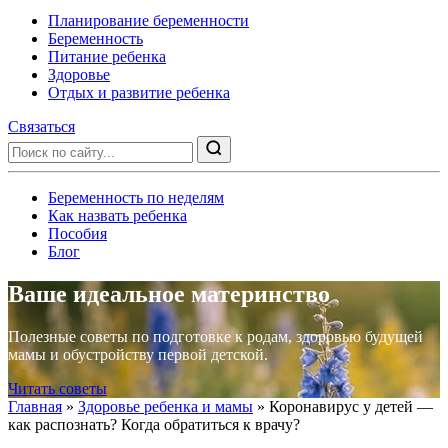
Планирование беременности
Беременность
Питание ребенка
Здоровье
Отдых и развитие ребенка
Связаться
Беременность по неделям
Как назвать ребенка
Пособия
Блог
Ваше идеальное материнство
Полезные советы по подготовке к родам, здоровью будущей
мамы и обустройству первой детской.
Читать советы
Главная
»
Здоровье ребенка и мамы
»
Коронавирус у детей —
как распознать? Когда обратиться к врачу?