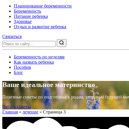
Планирование беременности
Беременность
Питание ребенка
Здоровье
Отдых и развитие ребенка
Связаться
Беременность по неделям
Как назвать ребенка
Пособия
Блог
Ваше идеальное материнство
Полезные советы по подготовке к родам, здоровью будущей ма
Читать советы
Главная
»
лечение
»
Страница 3