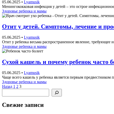
05.06.2025
•
Lyamusik
Менингококковая инфекция у детей – это острое инфекционное
Здоровье ребенка и мамы
Отит у детей. Симптомы, лечение и пр
05.06.2025
•
Lyamusik
Отит у ребенка весьма распространенное явление, требующее не
Здоровье ребенка и мамы
Сухой кашель и почему ребенок часто б
05.06.2025
•
Lyamusik
Чаще всего кашель у ребенка является первым предвестником 
Здоровье ребенка и мамы
Пагинация
Назад
1
2
3
Поиск
записей
Свежие записи