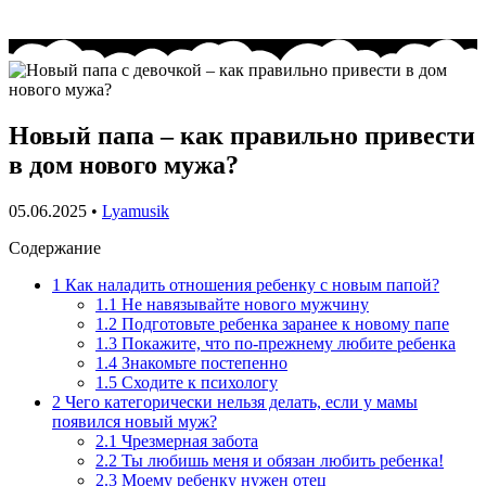
Новый папа – как правильно привести
в дом нового мужа?
05.06.2025
•
Lyamusik
Содержание
1
Как наладить отношения ребенку с новым папой?
1.1
Не навязывайте нового мужчину
1.2
Подготовьте ребенка заранее к новому папе
1.3
Покажите, что по-прежнему любите ребенка
1.4
Знакомьте постепенно
1.5
Сходите к психологу
2
Чего категорически нельзя делать, если у мамы
появился новый муж?
2.1
Чрезмерная забота
2.2
Ты любишь меня и обязан любить ребенка!
2.3
Моему ребенку нужен отец