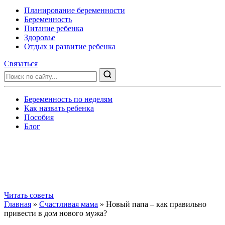
Планирование беременности
Беременность
Питание ребенка
Здоровье
Отдых и развитие ребенка
Связаться
Беременность по неделям
Как назвать ребенка
Пособия
Блог
Ваше идеальное материнство
Полезные советы по подготовке к родам, здоровью будущей
мамы и обустройству первой детской.
Читать советы
Главная
»
Счастливая мама
»
Новый папа – как правильно
привести в дом нового мужа?