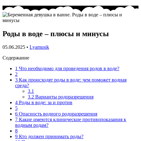
Роды в воде – плюсы и минусы
05.06.2025
•
Lyamusik
Содержание
1
Что необходимо для проведения родов в воде?
2
3
Как происходят роды в воде: чем поможет водная
среда?
3.1
3.2
Варианты родоразрешения
4
Роды в воде: за и против
5
6
Опасность водного родоразрешения
7
Какие имеются клинические противопоказания к
водным родам?
8
9
Кто должен принимать роды?