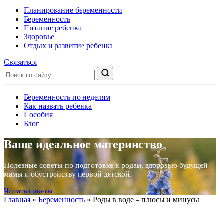
Планирование беременности
Беременность
Питание ребенка
Здоровье
Отдых и развитие ребенка
Связаться
Беременность по неделям
Как назвать ребенка
Пособия
Блог
Ваше идеальное материнство
Полезные советы по подготовке к родам, здоровью будущей
мамы и обустройству первой детской.
Читать советы
Главная
»
Беременность
»
Роды в воде – плюсы и минусы