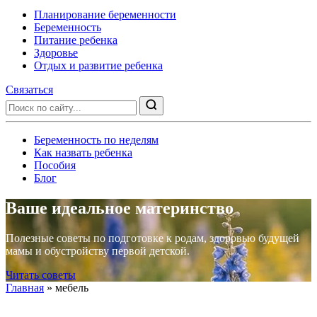
Планирование беременности
Беременность
Питание ребенка
Здоровье
Отдых и развитие ребенка
Связаться
Беременность по неделям
Как назвать ребенка
Пособия
Блог
Ваше идеальное материнство
Полезные советы по подготовке к родам, здоровью будущей
мамы и обустройству первой детской.
Читать советы
Главная
»
мебель