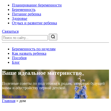
Планирование беременности
Беременность
Питание ребенка
Здоровье
Отдых и развитие ребенка
Связаться
Беременность по неделям
Как назвать ребенка
Пособия
Блог
Ваше идеальное материнство
Полезные советы по подготовке к родам, здоровью будущей
мамы и обустройству первой детской.
Читать советы
Главная
»
дом