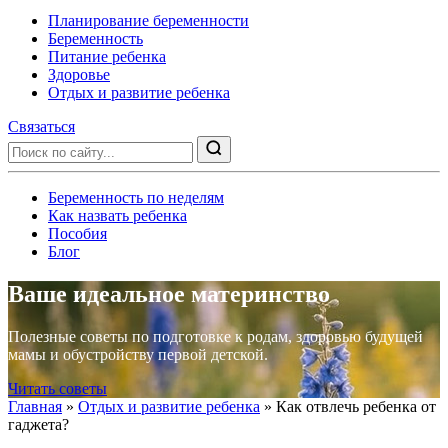
Планирование беременности
Беременность
Питание ребенка
Здоровье
Отдых и развитие ребенка
Связаться
Беременность по неделям
Как назвать ребенка
Пособия
Блог
Ваше идеальное материнство
Полезные советы по подготовке к родам, здоровью будущей
мамы и обустройству первой детской.
Читать советы
Главная
»
Отдых и развитие ребенка
»
Как отвлечь ребенка от
гаджета?