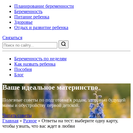
Планирование беременности
Беременность
Питание ребенка
Здоровье
Отдых и развитие ребенка
Связаться
Беременность по неделям
Как назвать ребенка
Пособия
Блог
Ваше идеальное материнство
Полезные советы по подготовке к родам, здоровью будущей
мамы и обустройству первой детской.
Читать советы
Главная
»
Разное
»
Ответы на тест: выберите одну карту,
чтобы узнать, что вас ждет в любви